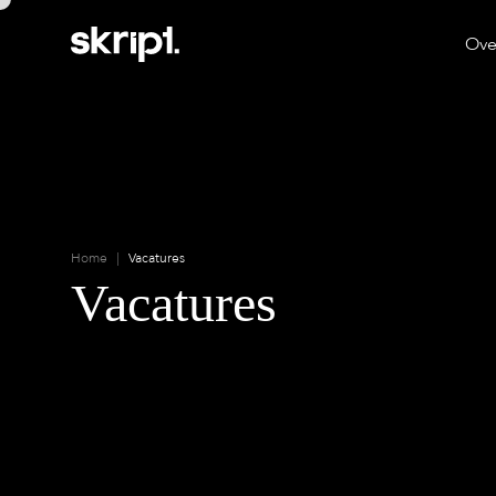
Ove
Home
|
Vacatures
Vacatures